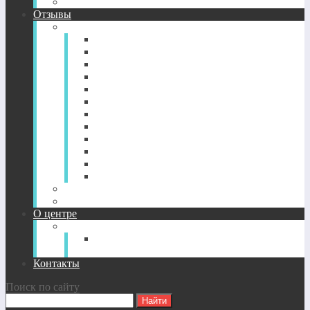
CD-диск просветление. Новый уровень здоровья.
Отзывы
Отзывы по годам
2022-2026
2021
2020
2019
2018
2017
2016
2015
2014
2013
2012
2011
Отзывы о CD-дисках
Отзывы об индивидуальных сессиях
О центре
О Центре
Прямой путь духовного
совершенствования
Контакты
Поиск по сайту