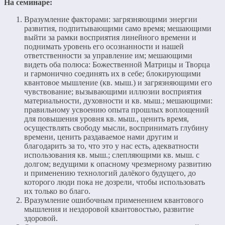
На семинаре:
Вразумление факторами: загрязняющими энергии
развития, подпитывающими само время; мешающими
выйти за рамки восприятия линейного времени и
поднимать уровень его осознанности и нашей
ответственности за управление им; мешающими
видеть оба полюса: Божественной Матрицы и Творца
и гармонично соединять их в себе; блокирующими
квантовое мышление (кв. мыш.) и загрязняющими его
чувствование; вызывающими иллюзии восприятия
материальности, духовности и кв. мыш.; мешающими:
правильному усвоению опыта прошлых воплощений
для повышения уровня кв. мыш., ценить время,
осуществлять свободу мысли, воспринимать глубину
времени, ценить раздаваемое нами другим и
благодарить за то, что это у нас есть, адекватности
использования кв. мыш.; слепляющими кв. мыш. с
долгом; ведущими к опасному чрезмерному развитию
и применению технологий далёкого будущего, до
которого люди пока не дозрели, чтобы использовать
их только во благо.
Вразумление ошибочным применением квантового
мышления и нездоровой квантовостью, развитие
здоровой.