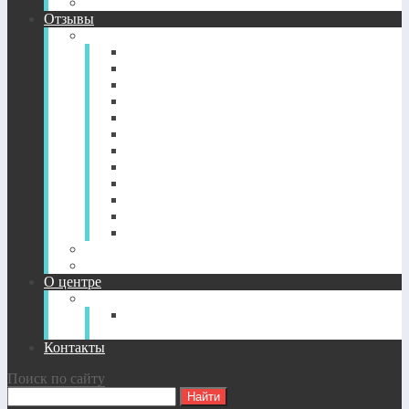
CD-диск просветление. Новый уровень здоровья.
Отзывы
Отзывы по годам
2022-2026
2021
2020
2019
2018
2017
2016
2015
2014
2013
2012
2011
Отзывы о CD-дисках
Отзывы об индивидуальных сессиях
О центре
О Центре
Прямой путь духовного
совершенствования
Контакты
Поиск по сайту