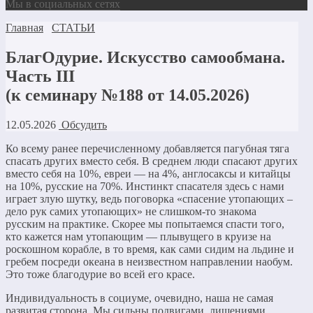
Мы в социальных сетях
Главная
СТАТЬИ
БлагОдурие. Искусство самообмана.
Часть III
(к семинару №188 от 14.05.2026)
12.05.2026
Обсудить
Ко всему ранее перечисленному добавляется пагубная тяга
спасать других вместо себя. В среднем люди спасают других
вместо себя на 10%, евреи — на 4%, англосаксы и китайцы
на 10%, русские на 70%. Инстинкт спасателя здесь с нами
играет злую шутку, ведь поговорка «спасение утопающих –
дело рук самих утопающих» не слишком-то знакома
русским на практике. Скорее мы попытаемся спасти того,
кто кажется нам утопающим — плывущего в круизе на
роскошном корабле, в то время, как сами сидим на льдине и
гребем посреди океана в неизвестном направлении наобум.
Это тоже благодурие во всей его красе.
Индивидуальность в социуме, очевидно, наша не самая
развитая сторона. Мы сильны подвигами, лишениями,