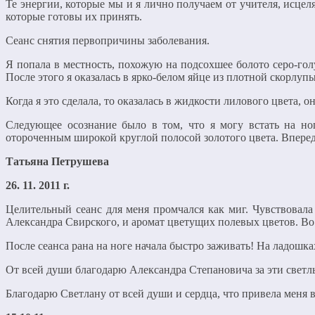
Те энергии, которые мы и я лично получаем от учителя, исце
которые готовы их принять.
Сеанс снятия первопричины заболевания.
Я попала в местность, похожую на подсохшее болото серо-гол
После этого я оказалась в ярко-белом яйце из плотной скорлупы
Когда я это сделала, то оказалась в жидкости лилового цвета, он
Следующее осознание было в том, что я могу встать на но
отороченным широкой круглой полосой золотого цвета. Вперед
Татьяна Петрушева
26. 11. 2011 г.
Целительный сеанс для меня промчался как миг. Чувствовала 
Александра Свирского, и аромат цветущих полевых цветов. Во 
После сеанса рана на ноге начала быстро заживать! На ладошк
От всей души благодарю Александра Степановича за эти светл
Благодарю Светлану от всей души и сердца, что привела мен