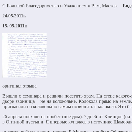
С Большой Благодарностью и Уважением к Вам, Мастер.
Бодо
24.05.2011г.
15. 05.2011г.
оригинал отзыва
Вышли с семинара и решили посетить храм. На стене каког
дворе звонница – не на колокольне. Колокола прямо на земл
пригласили на колокольню самим позвонить в колокола. Это бы
26 апреля поехали на пробег (поездом). 7 дней от Клинцов (н
в Оптиной пустыни. Я впервые купалась в источнике Шаморд
никогда не была в таких местах. В Москве – приём в Обществе