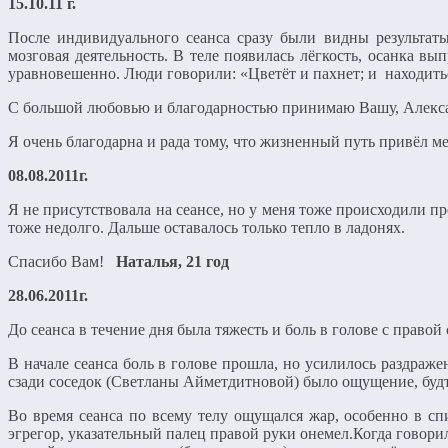
15.10.11 г.
После индивидуального сеанса сразу были видны результаты
мозговая деятельность. В теле появилась лёгкость, осанка вы
уравновешенно. Люди говорили: «Цветёт и пахнет; и находит
С большой любовью и благодарностью принимаю Вашу, Алекса
Я очень благодарна и рада тому, что жизненный путь привёл м
08.08.2011г.
Я не присутствовала на сеансе, но у меня тоже происходили пр
тоже недолго. Дальше оставалось только тепло в ладонях.
Спасибо Вам!
Наталья, 21 год
28.06.2011г.
До сеанса в течение дня была тяжесть и боль в голове с правой
В начале сеанса боль в голове прошла, но усилилось раздраже
сзади соседок (Светланы Айметдитновой) было ощущение, буд
Во время сеанса по всему телу ощущался жар, особенно в сп
эгрегор, указательный палец правой руки онемел.Когда говорил