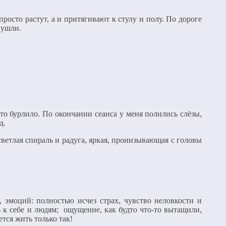
росто растут, а и притягивают к стулу и полу. По дороге
 ушли.
-то бурлило. По окончании сеанса у меня полились слёзы,
д.
ветлая спираль и радуга, яркая, пронизывающая с головы
 эмоций: полностью исчез страх, чувство неловкости и
 к себе и людям; ощущение, как будто что-то вытащили,
тся жить только так!