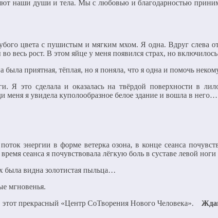
ляют наши души и тела. Мы с любовью и благодарностью приним
убого цвета с пушистым и мягким мхом. Я одна. Вдруг слева от
 во весь рост. В этом яйце у меня появился страх, но включилось
а была приятная, тёплая, но я поняла, что я одна и помочь некому
ги. Я это сделала и оказалась на твёрдой поверхности в ли
и меня я увидела куполообразное белое здание и вошла в него…
поток энергии в форме ветерка озона, в конце сеанса почувст
время сеанса я почувствовала лёгкую боль в суставе левой ноги
ах была видна золотистая пыльца…
ые мгновенья.
я в этот прекрасный «Центр CоТворения Нового Человека».
Жда