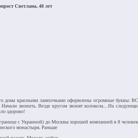
прост Светлана, 48 лет
о-то дома красными лампочками оформлены огромные буквы: 
е. Начали звонить. Везде кругом звонят колокола…На следующи
ло здорово!
а границе с Украиной) до Москвы хорошей компанией в 8 челове
инского монастыря. Раньше
нной палате. Медали, кубки,