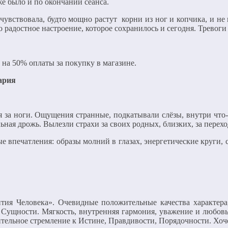
же было и по окончании сеанса.
увствовала, будто мощно растут корни из ног и копчика, и не п
 радостное настроение, которое сохранилось и сегодня. Тревоги
 на 50% оплаты за покупку в магазине.
ария
еня за ноги. Ощущения странные, подкатывали слёзы, внутри что
ьная дрожь. Вылезли страхи за своих родных, близких, за перехо
впечатления: образы молний в глазах, энергетические круги, с
ия Человека». Очевидные положительные качества характера,
 Сущности. Мягкость, внутренняя гармония, уважение и любовь
тельное стремление к Истине, Правдивости, Порядочности. Хоче