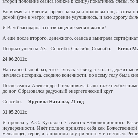
второй половине сеанса (ближе к концу) покатились слёзы, то 
Во время заземления горели пальцы и подошвы ног, а затем поч
домой (уже в метро) настроение улучшилось, и всю дорогу было
Я Вам благодарна за возвращение меня к жизни!
А ещё после второго, денежного, сеанса я выиграла сертификат
Псориаз ушёл на 2/3. Спасибо. Спасибо. Спасибо.
Есина М
24.06.2011г.
На сеансе был образ, что я тянусь к свету, а кто-то держит м
началась истерика, сводило конечности, по всему телу была сил
После сеанса Александра Степановича были тоже необъяснимые 
до ног. Образовался радужный энергетический круг.
Спасибо.
Ярунина Наталья, 21 год
31.05.2011г.
Я прошла у А.С. Кутового 7 сеансов «Эволюционного Развит
неуверенности. Идёт полное принятие себя как Божественной
мешающее, серое, и заполнили внутри чистым и светлым. Реши