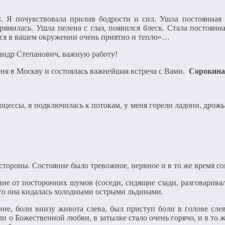
. Я почувствовала прилив бодрости и сил. Ушла постоянная 
прямилась. Ушла пелена с глаз, появился блеск. Стала постоян
ься в вашем окружении очень приятно и тепло»…
ндр Степанович, важную работу!
еня в Москву и состоялась важнейшая встреча с Вами.
Сорокина
оцессы, я подключилась к потокам, у меня горели ладони, дрожь
 стороны. Состояние было тревожное, нервное и в то же время со
ние от посторонних шумов (соседи, сидящие сзади, разговарива
то она кидалась холодными острыми льдинами.
ине, боли внизу живота слева, был приступ боли в голове сл
и о Божественной любви, в затылке стало очень горячо, и в то 