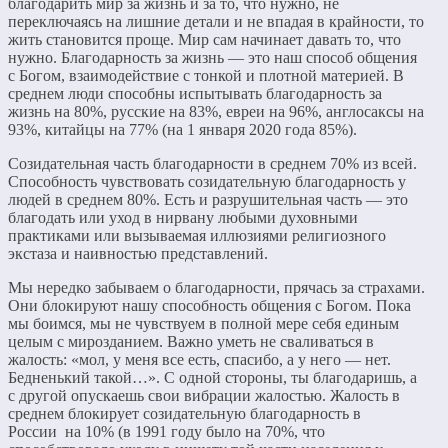
благодарить мир за жизнь и за то, что нужно, не
переключаясь на лишние детали и не впадая в крайности, то
жить становится проще. Мир сам начинает давать то, что
нужно. Благодарность за жизнь — это наш способ общения
с Богом, взаимодействие с тонкой и плотной материей. В
среднем люди способны испытывать благодарность за
жизнь на 80%, русские на 83%, евреи на 96%, англосаксы на
93%, китайцы на 77% (на 1 января 2020 года 85%).
Созидательная часть благодарности в среднем 70% из всей.
Способность чувствовать созидательную благодарность у
людей в среднем 80%. Есть и разрушительная часть — это
благодать или уход в нирвану любыми духовными
практиками или вызываемая иллюзиями религиозного
экстаза и наивностью представлений.
Мы нередко забываем о благодарности, прячась за страхами.
Они блокируют нашу способность общения с Богом. Пока
мы боимся, мы не чувствуем в полной мере себя единым
целым с мирозданием. Важно уметь не сваливаться в
жалость: «мол, у меня все есть, спасибо, а у него — нет.
Бедненький такой…». С одной стороны, ты благодаришь, а
с другой опускаешь свои вибрации жалостью. Жалость в
среднем блокирует созидательную благодарность в
России на 10% (в 1991 году было на 70%, что