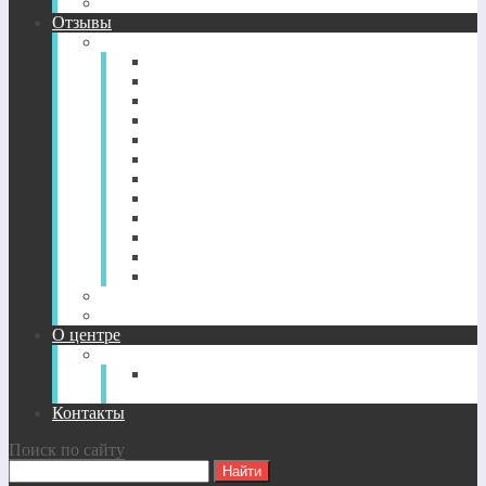
CD-диск просветление. Новый уровень здоровья.
Отзывы
Отзывы по годам
2022-2026
2021
2020
2019
2018
2017
2016
2015
2014
2013
2012
2011
Отзывы о CD-дисках
Отзывы об индивидуальных сессиях
О центре
О Центре
Прямой путь духовного
совершенствования
Контакты
Поиск по сайту