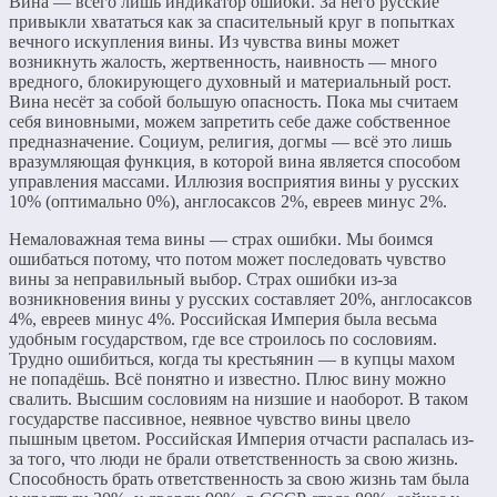
Вина — всего лишь индикатор ошибки. За него русские
привыкли хвататься как за спасительный круг в попытках
вечного искупления вины. Из чувства вины может
возникнуть жалость, жертвенность, наивность — много
вредного, блокирующего духовный и материальный рост.
Вина несёт за собой большую опасность. Пока мы считаем
себя виновными, можем запретить себе даже собственное
предназначение. Социум, религия, догмы — всё это лишь
вразумляющая функция, в которой вина является способом
управления массами. Иллюзия восприятия вины у русских
10% (оптимально 0%), англосаксов 2%, евреев минус 2%.
Немаловажная тема вины — страх ошибки. Мы боимся
ошибаться потому, что потом может последовать чувство
вины за неправильный выбор. Страх ошибки из-за
возникновения вины у русских составляет 20%, англосаксов
4%, евреев минус 4%. Российская Империя была весьма
удобным государством, где все строилось по сословиям.
Трудно ошибиться, когда ты крестьянин — в купцы махом
не попадёшь. Всё понятно и известно. Плюс вину можно
свалить. Высшим сословиям на низшие и наоборот. В таком
государстве пассивное, неявное чувство вины цвело
пышным цветом. Российская Империя отчасти распалась из-
за того, что люди не брали ответственность за свою жизнь.
Способность брать ответственность за свою жизнь там была