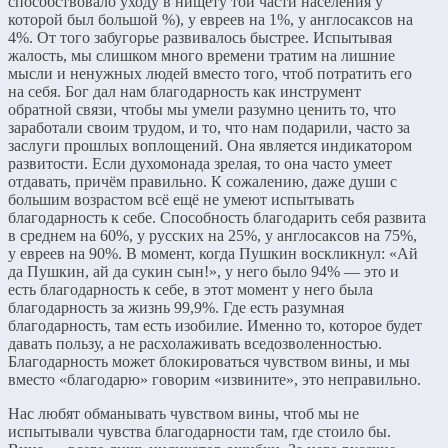
способствовало уходу в нищету той части населения у
которой был большой %), у евреев на 1%, у англосаксов на
4%. От того забугорье развивалось быстрее. Испытывая
жалость, мы слишком много времени тратим на лишние
мысли и ненужных людей вместо того, чтоб потратить его
на себя. Бог дал нам благодарность как инструмент
обратной связи, чтобы мы умели разумно ценить то, что
заработали своим трудом, и то, что нам подарили, часто за
заслуги прошлых воплощений. Она является индикатором
развитости. Если духомонада зрелая, то она часто умеет
отдавать, причём правильно. К сожалению, даже души с
большим возрастом всё ещё не умеют испытывать
благодарность к себе. Способность благодарить себя развита
в среднем на 60%, у русских на 25%, у англосаксов на 75%,
у евреев на 90%. В момент, когда Пушкин воскликнул: «Ай
да Пушкин, ай да сукин сын!», у него было 94% — это и
есть благодарность к себе, в этот момент у него была
благодарность за жизнь 99,9%. Где есть разумная
благодарность, там есть изобилие. Именно то, которое будет
давать пользу, а не расхолаживать вседозволенностью.
Благодарность может блокироваться чувством вины, и мы
вместо «благодарю» говорим «извините», это неправильно.
Нас любят обманывать чувством вины, чтоб мы не
испытывали чувства благодарности там, где стоило бы.