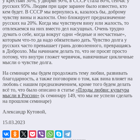
у крестьян 30%, у дворян 90%, в СССР стала 80%, сейчас у
русских 95%. Людям при царе заранее было известно, кто
кем будет. В СССР мы вернулись к, казалось бы, доброму
чувству вины и жалости. Оно блокирует предназначение
русских на 20%. Когда мы чувствуем вину или жалость, то
отвлекаемся на них вместо дел насущных. Очень трудно
думать о себе, когда вокруг одни «бедные и несчастные»,
которым что-то да надо обязательно дать. Чувство долга у
русских часто превышает грань дозволенного, превращаясь
в Доброзло. Мы начинаем делать то, что не просят просто
потому, что внутри гложет червячок, навязчивые цикличные
мысли о чувстве долга.
На семинаре мы будем продолжать тему любви, развивать
благодарность, а также поговорим о том, как вина влияет на
любовь с нашим предназначением, кроме того будем делать
всё то, что было описано в статье
«Плоды любви: культура
мысли в России»
(к семинару 149, что мы не успели сделать
на прошлом семинаре)
Александр Кутовой,
15.03.2023