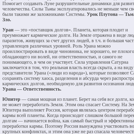
Помогает создавать Луне разрушительные динамики для разви
человечества. Силы Тьмы эксплуатировались не меньше чем св
были такими же заложниками Системы.
Урок Плутона — Тьма
Зло.
Уран
— это «поставщик долгов». Планета, которая плодит и
преумножает кармические долги. На Земле отражена в виде лю
паразитов, живущих за счет других людей, в т.ч. и большая част
управленцев различных уровней. Роль Урана можно
проиллюстрировать в виде чиновника, не хорошего, не плохого
обладающего ни волей, ни ответственностью, и самого не
понимающего, в чем он участвует. Сила управления Сатурна
заключается в том, что реальная власть всегда скрыта, а на виду
представители Урана («люди из народа»), которые позволяют 
сохранять систему хаоса, разделения и абсурда через распростр
кармических долгов, необходимую для развития осознания люд
Урана — Ответственность.
Юпитер
— самая мощная из планет. Берет на себя все долги, к
не может переработать Земля. Этим она спасает Систему. На Зе
Юпитера выполняет Россия, которая являлась центром перераб
кармы всей планеты. Когда происходит слишком большой пере
долгам — начинается война, как самый быстрый и эффективны
переработки кармы. Поэтому Россия вынуждена участвовать во
крупных конфликтах, и этим она уже не раз спасала человечест