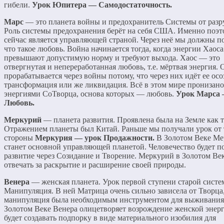
гибели.
Урок Юпитера — Самодостаточность.
Марс
— это планета войны и предохранитель Системы от разр
Роль системы предохранения берёт на себя США. Именно поэт
сейчас является управляющей страной. Через неё мы должны п
что такое любовь. Война начинается тогда, когда энергии Хаоса
превышают допустимую норму и требуют выхода. Хаос — это
отвергнутая и непереработанная любовь, т.е. мёртвая энергия. 
прорабатывается через войны потому, что через них идёт ее ос
трансформация или же ликвидация. Всё в этом мире пронизано
энергиями СоТворца, основа которых — любовь.
Урок Марса
Любовь.
Меркурий
— планета развития. Проявлена была на Земле как т
Отражением планеты был Китай. Раньше мы получали урок от
стороны
Меркурия — урок Продажности.
В Золотом Веке М
станет основной управляющей планетой. Человечество будет п
развитие через Созидание и Творение. Меркурий в Золотом Век
отвечать за раскрытие и расширение своей природы.
Венера
— женская планета. Урок первой ступени старой сист
Манипуляция. В ней Матрица очень сильно зависела от Творца
манипуляция была необходимым инструментом для выживания
Золотом Веке Венера олицетворяет возрождение женской энер
будет создавать подпорку в виде материального изобилия для