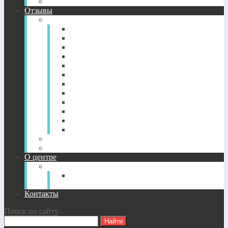
CD-диск просветление. Новый уровень здоровья.
Отзывы
Отзывы по годам
2022-2026
2021
2020
2019
2018
2017
2016
2015
2014
2013
2012
2011
Отзывы о CD-дисках
Отзывы об индивидуальных сессиях
О центре
О Центре
Прямой путь духовного
совершенствования
Контакты
Поиск по сайту