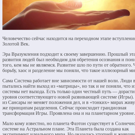
Человечество сейчас находится на переходном этапе вступлени
Золотой Век.
Эра Вразумления подходит к своему завершению. Прошлый эт
развития людей был необходим для обретения осознания и пон
того, кем мы не являемся. Развитие шло по пути от обратного. 
борьбу, хаос и разделение мы поняли, что такое иллюзорный ми
Сама Система работает вне зависимости от нашей воли. Люди 
пытались найти выход из «матрицы», но так и не поняли, что и
системы нет выхода. Есть только один честный путь — дорасти
уровня соответствующего новой развивающей системе (Игры).
из Сансары не меняет положения дел, и в «тонких» мирах живу
же принципам разделения. Сейчас происходит грандиозная
трансформация Игры. Проявлена она и на планетарном уровн
Мало кому известно, но планета Фаэтон существует в Солнечн
системе на Астральном плане. Эта Планета была создана как
эксперимент идеального мира. Но оказалась утопией и живущи