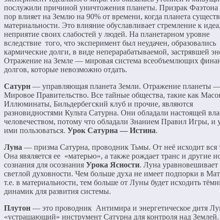
послужили причиной уничтожения планеты. Призрак Фаэтона 
пор влияет на Землю на 90% от времени, когда планета существ
материальности. Это влияние обуславливает стремление к идеа
неприятие своих слабостей у людей. На планетарном уровне
вследствие того, что эксперимент был неудачен, образовались
кармические долги, в виде неперарабатываемой, застрявшей эн
Отражение на Земле — мировая система всеобъемлющих фина
долгов, которые невозможно отдать.
Сатурн
— управляющая планета Земли. Отражение планеты 
Мировое Правительство. Все тайные общества, такие как Масо
Иллюминаты, Бильдербегский клуб и прочие, являются
разновидностями Культа Сатурна. Они обладали настоящей вла
человечеством, потому что обладали Знанием Правил Игры, и 
ими пользоваться.
Урок Сатурна — Истина
.
Луна
— призма Сатурна, проводник Тьмы. От неё исходит вся 
Она явяляется ее «матерью», а также рождает транс и другие 
сознания для осознания
Урока Ясности
. Луна уравновешивает
светлой духовности. Чем больше духа не имеет подпорки в Мат
т.е. в материальности, тем больше от Луны будет исходить тём
динамик для развития системы.
Плутон
— это проводник Антимира и энергетическое дитя Лу
«устрашающий» инструмент Сатурна для контроля над Землей.