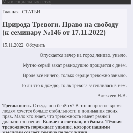
Мы в социальных сетях
Главная
СТАТЬИ
Природа Тревоги. Право на свободу
(к семинару №146 от 17.11.2022)
15.11.2022
Обсудить
Опускается вечер на город лениво, уныло.
Мутно-серый закат равнодушно прощается с днём.
Вроде всё ничего, только сердце тревожно заныло.
То ли это к дождю, то ль тревога затеплилась в нём.
Алексеев Н.В.
Тревожность
. Откуда она берётся? В это непростое время
людям хочется больше стабильности и понимания своих
прав. Мало кто знает, что тревожность имеет разный
диапазон значения.
Бывает и светлая, и тёмная
.
Тёмная
тревожность порождает уныние, которое нашими
мыслями создаёт тёмную полосу жизни.