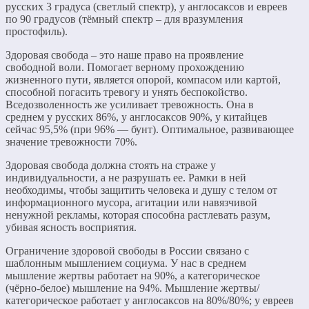
русских 3 градуса (светлый спектр), у англосаксов и евреев
по 90 градусов (тёмный спектр – для вразумления
простофиль).
Здоровая свобода – это наше право на проявление
свободной воли. Помогает верному прохождению
жизненного пути, является опорой, компасом или картой,
способной погасить тревогу и унять беспокойство.
Вседозволенность же усиливает тревожность. Она в
среднем у русских 86%, у англосаксов 90%, у китайцев
сейчас 95,5% (при 96% — бунт). Оптимальное, развивающее
значение тревожности 70%.
Здоровая свобода должна стоять на страже у
индивидуальности, а не разрушать ее. Рамки в ней
необходимы, чтобы защитить человека и душу с телом от
информационного мусора, агитации или навязчивой
ненужной рекламы, которая способна растлевать разум,
убивая ясность восприятия.
Ограничение здоровой свободы в России связано с
шаблонным мышлением социума. У нас в среднем
мышление жертвы работает на 90%, а категорическое
(чёрно-белое) мышление на 94%. Мышление жертвы/
категорическое работает у англосаксов на 80%/80%; у евреев