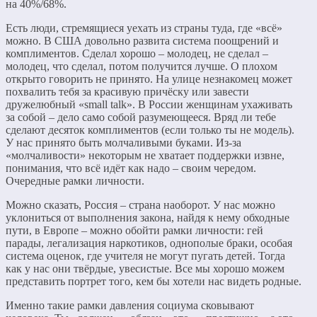
на 40%/68%.
Есть люди, стремящиеся уехать из страны туда, где «всё»
можно. В США довольно развита система поощрений и
комплиментов. Сделал хорошо – молодец, не сделал –
молодец, что сделал, потом получится лучше. О плохом
открыто говорить не принято. На улице незнакомец может
похвалить тебя за красивую причёску или завести
дружелюбный «small talk». В России женщинам ухаживать
за собой – дело само собой разумеющееся. Вряд ли тебе
сделают десяток комплиментов (если только ты не модель).
У нас принято быть молчаливыми буками. Из-за
«молчаливости» некоторым не хватает поддержки извне,
понимания, что всё идёт как надо – своим чередом.
Очередные рамки личности.
Можно сказать, Россия – страна наоборот. У нас можно
уклониться от выполнения закона, найдя к нему обходные
пути, в Европе – можно обойти рамки личности: гей
парады, легализация наркотиков, однополые браки, особая
система оценок, где учителя не могут пугать детей. Тогда
как у нас они твёрдые, увесистые. Все мы хорошо можем
представить портрет того, кем бы хотели нас видеть родные.
Именно такие рамки давления социума сковывают