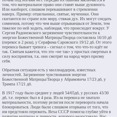
том, что материальное право они ставят выше духовного.
Или наоборот, слишком перекашивают в стремлении
наверх. Пример: отшельники, святые, мученики. Они
скитаются по стране или миру, стяжая дух. Их могут снедать
сомнения, потому что чем выше отрываешься от Земли, тем
тяжелее по ней ходить, наблюдая, что происходит вокруг. У
Сергия Радонежского загрязнение чувствительности к
энергии Божественной Матрицы/Творца составляла 16/10 дб
(перекос в 2 раза), у Серафима Саровского 19/12 дб. От этого
перекоса бывает тревога – сигнал о том, что что-то идёт не
так. Святым кажется, что это «не так» у простых смертных в
силу восприятия, т.к. они смотрят на народ через призму
себя.
Обратная ситуация есть у миллиардеров, известных
личностей. Загрязнение чувствования энергии
Божественной Матрицы/Творца у Абрамовича 17/23 дб, у
Трампа 17/21 дб.
В 1917 году было среднее у людей 54/65дб, у русских 43/30
дб, т.е. перекос был в 4 раза. Из-за перекоса не хватало
материальности, поэтому религия после переворота начала
блокироваться. Люди были слишком оторваны от того, что
им предстояло пережить. Веха СССР помогла глубже уйти в
развитие матрицы и личности, которого недоставало. Нас