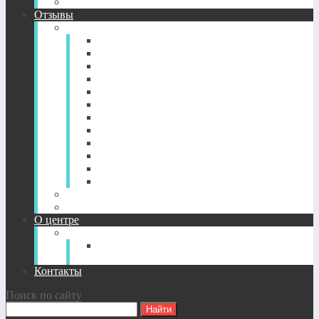
CD-диск просветление. Новый уровень здоровья.
Отзывы
Отзывы по годам
2022-2026
2021
2020
2019
2018
2017
2016
2015
2014
2013
2012
2011
Отзывы о CD-дисках
Отзывы об индивидуальных сессиях
О центре
О Центре
Прямой путь духовного
совершенствования
Контакты
Поиск по сайту