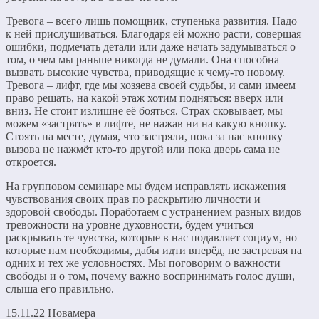
Тревога – всего лишь помощник, ступенька развития. Надо
к ней прислушиваться. Благодаря ей можно расти, совершая
ошибки, подмечать детали или даже начать задумываться о
том, о чем мы раньше никогда не думали. Она способна
вызвать высокие чувства, приводящие к чему-то новому.
Тревога – лифт, где мы хозяева своей судьбы, и сами имеем
право решать, на какой этаж хотим подняться: вверх или
вниз. Не стоит излишне её бояться. Страх сковывает, мы
можем «застрять» в лифте, не нажав ни на какую кнопку.
Стоять на месте, думая, что застряли, пока за нас кнопку
вызова не нажмёт кто-то другой или пока дверь сама не
откроется.
На групповом семинаре мы будем исправлять искажения
чувствования своих прав по раскрытию личности и
здоровой свободы. Поработаем с устранением разных видов
тревожности на уровне духовности, будем учиться
раскрывать те чувства, которые в нас подавляет социум, но
которые нам необходимы, дабы идти вперёд, не застревая на
одних и тех же условностях. Мы поговорим о важности
свободы и о том, почему важно воспринимать голос души,
слыша его правильно.
15.11.22 Новамера