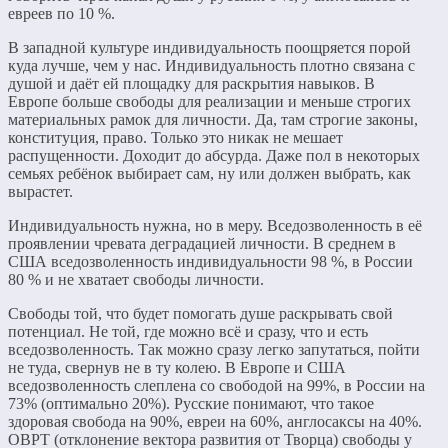
евреев по 10 %.
В западной культуре индивидуальность поощряется порой
куда лучше, чем у нас. Индивидуальность плотно связана с
душой и даёт ей площадку для раскрытия навыков. В
Европе больше свободы для реализации и меньше строгих
материальных рамок для личности. Да, там строгие законы,
конституция, право. Только это никак не мешает
распущенности. Доходит до абсурда. Даже пол в некоторых
семьях ребёнок выбирает сам, ну или должен выбрать, как
вырастет.
Индивидуальность нужна, но в меру. Вседозволенность в её
проявлении чревата деградацией личности. В среднем в
США вседозволенность индивидуальности 98 %, в России
80 % и не хватает свободы личности.
Свободы той, что будет помогать душе раскрывать свой
потенциал. Не той, где можно всё и сразу, что и есть
вседозволенность. Так можно сразу легко запутаться, пойти
не туда, свернув не в ту колею. В Европе и США
вседозволенность слеплена со свободой на 99%, в России на
73% (оптимально 20%). Русские понимают, что такое
здоровая свобода на 90%, евреи на 60%, англосаксы на 40%.
ОВРТ (отклонение вектора развития от Творца) свободы у