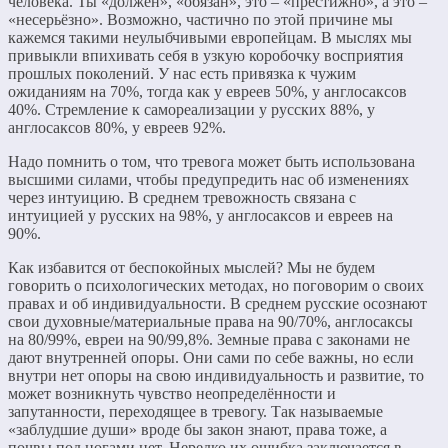
человека. Ты «должен», «обязан», это – «престижно», а это –
«несерьёзно». Возможно, частично по этой причине мы
кажемся такими неулыбчивыми европейцам. В мыслях мы
привыкли впихивать себя в узкую коробочку восприятия
прошлых поколений. У нас есть привязка к чужим
ожиданиям на 70%, тогда как у евреев 50%, у англосаксов
40%. Стремление к самореализации у русских 88%, у
англосаксов 80%, у евреев 92%.
Надо помнить о том, что тревога может быть использована
высшими силами, чтобы предупредить нас об изменениях
через интуицию. В среднем тревожность связана с
интуицией у русских на 98%, у англосаксов и евреев на
90%.
Как избавится от беспокойных мыслей? Мы не будем
говорить о психологических методах, но поговорим о своих
правах и об индивидуальности. В среднем русские осознают
свои духовные/материальные права на 90/70%, англосаксы
на 80/99%, евреи на 90/99,8%. Земные права с законами не
дают внутренней опоры. Они сами по себе важны, но если
внутри нет опоры на свою индивидуальность и развитие, то
может возникнуть чувство неопределённости и
запутанности, переходящее в тревогу. Так называемые
«заблудшие души» вроде бы закон знают, права тоже, а
почвы под ногами нет. Нередко их ошибка заключается в