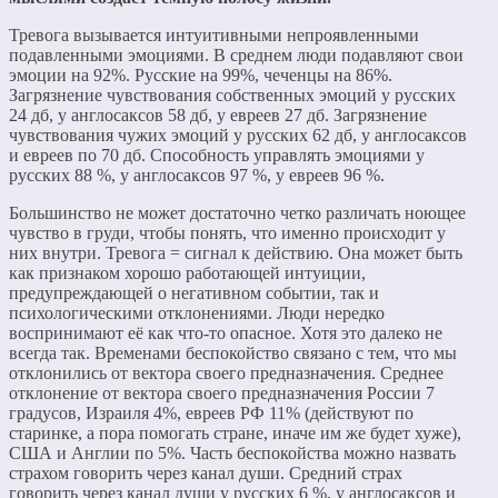
Тревога вызывается интуитивными непроявленными
подавленными эмоциями. В среднем люди подавляют свои
эмоции на 92%. Русские на 99%, чеченцы на 86%.
Загрязнение чувствования собственных эмоций у русских
24 дб, у англосаксов 58 дб, у евреев 27 дб. Загрязнение
чувствования чужих эмоций у русских 62 дб, у англосаксов
и евреев по 70 дб. Способность управлять эмоциями у
русских 88 %, у англосаксов 97 %, у евреев 96 %.
Большинство не может достаточно четко различать ноющее
чувство в груди, чтобы понять, что именно происходит у
них внутри. Тревога = сигнал к действию. Она может быть
как признаком хорошо работающей интуиции,
предупреждающей о негативном событии, так и
психологическими отклонениями. Люди нередко
воспринимают её как что-то опасное. Хотя это далеко не
всегда так. Временами беспокойство связано с тем, что мы
отклонились от вектора своего предназначения. Среднее
отклонение от вектора своего предназначения России 7
градусов, Израиля 4%, евреев РФ 11% (действуют по
старинке, а пора помогать стране, иначе им же будет хуже),
США и Англии по 5%. Часть беспокойства можно назвать
страхом говорить через канал души. Средний страх
говорить через канал души у русских 6 %, у англосаксов и