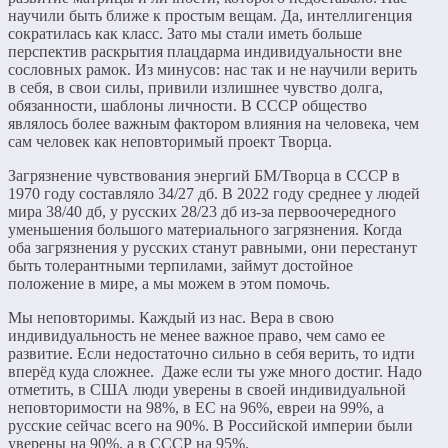
научили быть ближе к простым вещам. Да, интеллигенция
сократилась как класс. Зато мы стали иметь больше
перспектив раскрытия плацдарма индивидуальности вне
сословных рамок. Из минусов: нас так и не научили верить
в себя, в свои силы, привили излишнее чувство долга,
обязанности, шаблоны личности. В СССР общество
являлось более важным фактором влияния на человека, чем
сам человек как неповторимый проект Творца.
Загрязнение чувствования энергий БМ/Творца в СССР в
1970 году составляло 34/27 дб. В 2022 году среднее у людей
мира 38/40 дб, у русских 28/23 дб из-за первоочередного
уменьшения большого материального загрязнения. Когда
оба загрязнения у русских станут равными, они перестанут
быть толерантными терпилами, займут достойное
положение в мире, а мы можем в этом помочь.
Мы неповторимы. Каждый из нас. Вера в свою
индивидуальность не менее важное право, чем само ее
развитие. Если недостаточно сильно в себя верить, то идти
вперёд куда сложнее. Даже если ты уже много достиг. Надо
отметить, в США люди уверены в своей индивидуальной
неповторимости на 98%, в ЕС на 96%, евреи на 99%, а
русские сейчас всего на 90%. В Российской империи были
уверены на 90%, а в СССР на 95%.