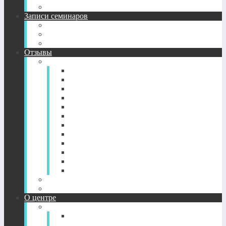
Подробное описание семинаров 2013-2016 гг.
Записи семинаров
Энергетические семинары в записи
CD-диск пробуждение Сознания
CD-диск просветление. Новый уровень здоровья.
Отзывы
Отзывы по годам
2022-2026
2021
2020
2019
2018
2017
2016
2015
2014
2013
2012
2011
Отзывы о CD-дисках
Отзывы об индивидуальных сессиях
О центре
О Центре
Прямой путь духовного
совершенствования