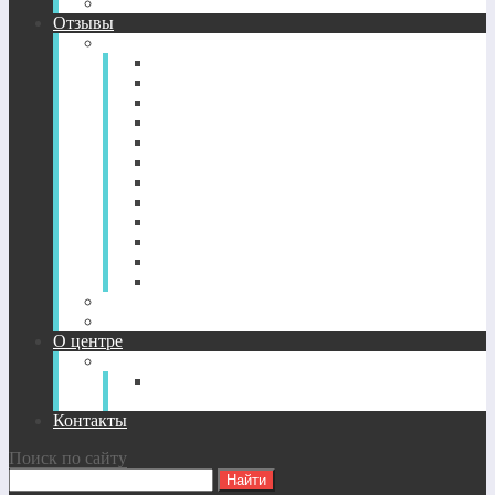
CD-диск просветление. Новый уровень здоровья.
Отзывы
Отзывы по годам
2022-2026
2021
2020
2019
2018
2017
2016
2015
2014
2013
2012
2011
Отзывы о CD-дисках
Отзывы об индивидуальных сессиях
О центре
О Центре
Прямой путь духовного
совершенствования
Контакты
Поиск по сайту