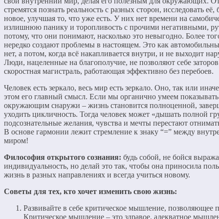
свой внутренний мир, делая его полезным для окружающих. О
стремятся познать реальность с разных сторон, исследовать её,
новое, улучшая то, что уже есть. У них нет времени на самобич
излишнюю панику и торопливость с прочими негативными, 
потому, что они понимают, насколько это невыгодно. Более то
нередко создают проблемы в настоящем. Это как автомобильны
нет, а потом, когда всё накапливается внутри, и не выходит нар
Люди, нацеленные на благополучие, не позволяют себе заторов
скоростная магистраль, работающая эффективно без перебоев.
Человек есть зеркало, весь мир есть зеркало. Оно, так или инач
этом его главный смысл. Если мы органично умеем показывать 
окружающим снаружи – жизнь становится полноценной, завер
уходить цикличность. Тогда человек может «дышать полной гр
подсознательные желания, чувства и мечты перестают отнимат
В основе гармонии лежит стремление к знаку “=” между внут
миром!
Философия открытого сознания:
будь собой, не бойся выраж
индивидуальность, но делай это так, чтобы она приносила поль
жизнь в разных направлениях и всегда учиться новому.
Советы для тех, кто хочет изменить свою жизнь:
Развивайте в себе критическое мышление, позволяющее п
Критическое мышление – это здравое, адекватное мышлен