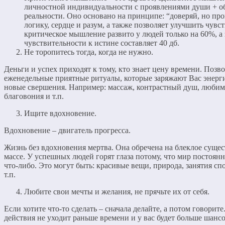
личностной индивидуальности с проявлениями души + 
реальности. Оно основано на принципе: “доверяй, но про
логику, сердце и разум, а также позволяет улучшить чувс
критическое мышление развито у людей только на 60%, а 
чувствительности к истине составляет 40 дб.
Не торопитесь тогда, когда не нужно.
Деньги и успех приходят к тому, кто знает цену времени. Позво
еженедельные приятные ритуалы, которые заряжают Вас энерг
новые свершения. Например: массаж, контрастный душ, любим
благовония и т.п.
Ищите вдохновение.
Вдохновение – двигатель прогресса.
Жизнь без вдохновения мертва. Она обречена на блеклое сущес
массе. У успешных людей горят глаза потому, что мир постоянн
что-либо. Это могут быть: красивые вещи, природа, занятия спо
т.п.
Любите свои мечты и желания, не прячьте их от себя.
Если хотите что-то сделать – сначала делайте, а потом говорите
действия не уходит раньше времени и у вас будет больше шанс