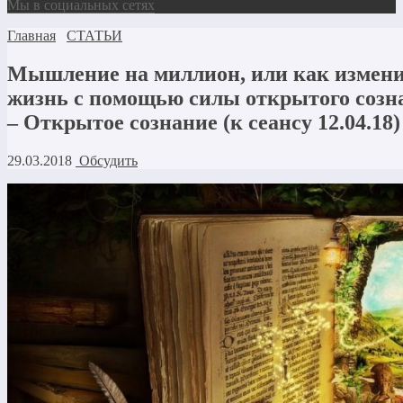
Мы в социальных сетях
Главная
СТАТЬИ
Мышление на миллион, или как измени
жизнь с помощью силы открытого созна
– Открытое сознание (к сеансу 12.04.18)
29.03.2018
Обсудить