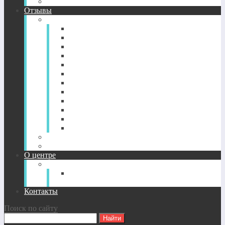
CD-диск просветление. Новый уровень здоровья.
Отзывы
Отзывы по годам
2022-2026
2021
2020
2019
2018
2017
2016
2015
2014
2013
2012
2011
Отзывы о CD-дисках
Отзывы об индивидуальных сессиях
О центре
О Центре
Прямой путь духовного
совершенствования
Контакты
Поиск по сайту