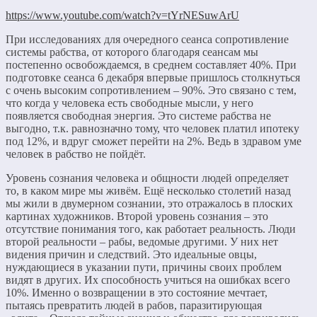
https://www.youtube.com/watch?v=tYrNESuwArU
При исследованиях для очередного сеанса сопротивление
системы рабства, от которого благодаря сеансам мы
постепенно освобождаемся, в среднем составляет 40%. При
подготовке сеанса 6 декабря впервые пришлось столкнуться
с очень высоким сопротивлением – 90%. Это связано с тем,
что когда у человека есть свободные мысли, у него
появляется свободная энергия. Это системе рабства не
выгодно, т.к. равнозначно тому, что человек платил ипотеку
под 12%, и вдруг сможет перейти на 2%. Ведь в здравом уме
человек в рабство не пойдёт.
Уровень сознания человека и общности людей определяет
то, в каком мире мы живём. Ещё несколько столетий назад
мы жили в двумерном сознании, это отражалось в плоских
картинах художников. Второй уровень сознания – это
отсутствие понимания того, как работает реальность. Люди
второй реальности – рабы, ведомые другими. У них нет
видения причин и следствий. Это идеальные овцы,
нуждающиеся в указании пути, причины своих проблем
видят в других. Их способность учиться на ошибках всего
10%. Именно о возвращении в это состояние мечтает,
пытаясь превратить людей в рабов, паразитирующая