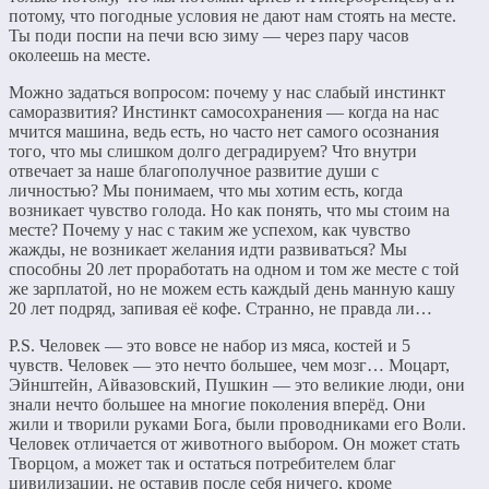
потому, что погодные условия не дают нам стоять на месте.
Ты поди поспи на печи всю зиму — через пару часов
околеешь на месте.
Можно задаться вопросом: почему у нас слабый инстинкт
саморазвития? Инстинкт самосохранения — когда на нас
мчится машина, ведь есть, но часто нет самого осознания
того, что мы слишком долго деградируем? Что внутри
отвечает за наше благополучное развитие души с
личностью? Мы понимаем, что мы хотим есть, когда
возникает чувство голода. Но как понять, что мы стоим на
месте? Почему у нас с таким же успехом, как чувство
жажды, не возникает желания идти развиваться? Мы
способны 20 лет проработать на одном и том же месте с той
же зарплатой, но не можем есть каждый день манную кашу
20 лет подряд, запивая её кофе. Странно, не правда ли…
P.S. Человек — это вовсе не набор из мяса, костей и 5
чувств. Человек — это нечто большее, чем мозг… Моцарт,
Эйнштейн, Айвазовский, Пушкин — это великие люди, они
знали нечто большее на многие поколения вперёд. Они
жили и творили руками Бога, были проводниками его Воли.
Человек отличается от животного выбором. Он может стать
Творцом, а может так и остаться потребителем благ
цивилизации, не оставив после себя ничего, кроме