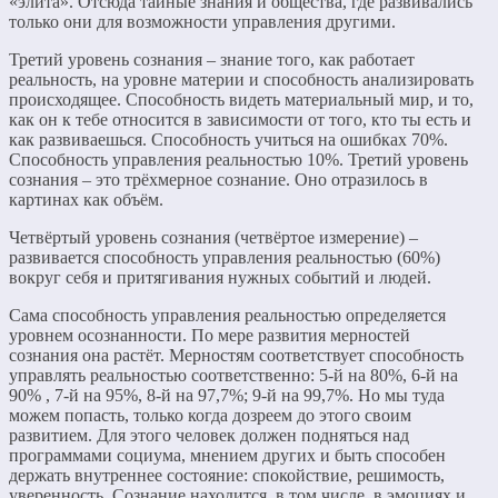
«элита». Отсюда тайные знания и общества, где развивались
только они для возможности управления другими.
Третий уровень сознания – знание того, как работает
реальность, на уровне материи и способность анализировать
происходящее. Способность видеть материальный мир, и то,
как он к тебе относится в зависимости от того, кто ты есть и
как развиваешься. Способность учиться на ошибках 70%.
Способность управления реальностью 10%. Третий уровень
сознания – это трёхмерное сознание. Оно отразилось в
картинах как объём.
Четвёртый уровень сознания (четвёртое измерение) –
развивается способность управления реальностью (60%)
вокруг себя и притягивания нужных событий и людей.
Сама способность управления реальностью определяется
уровнем осознанности. По мере развития мерностей
сознания она растёт. Мерностям соответствует способность
управлять реальностью соответственно: 5-й на 80%, 6-й на
90% , 7-й на 95%, 8-й на 97,7%; 9-й на 99,7%. Но мы туда
можем попасть, только когда дозреем до этого своим
развитием. Для этого человек должен подняться над
программами социума, мнением других и быть способен
держать внутреннее состояние: спокойствие, решимость,
уверенность. Сознание находится, в том числе, в эмоциях и