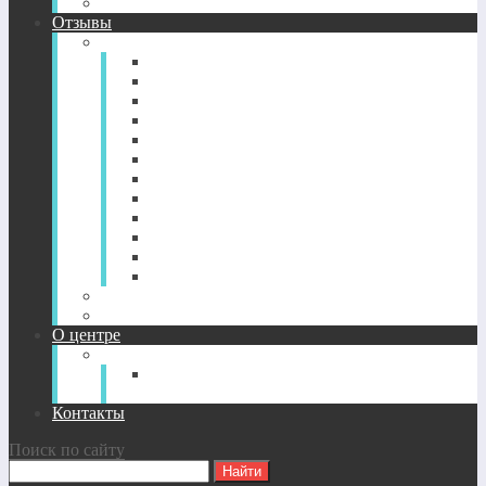
CD-диск просветление. Новый уровень здоровья.
Отзывы
Отзывы по годам
2022-2026
2021
2020
2019
2018
2017
2016
2015
2014
2013
2012
2011
Отзывы о CD-дисках
Отзывы об индивидуальных сессиях
О центре
О Центре
Прямой путь духовного
совершенствования
Контакты
Поиск по сайту