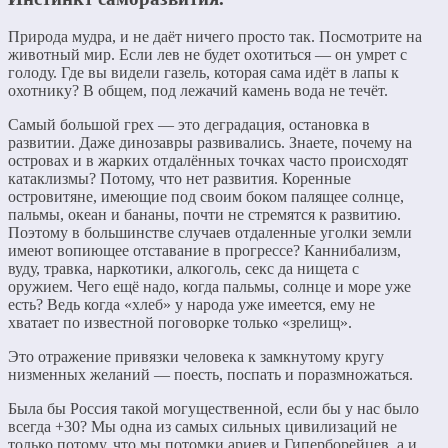
Природа мудра, и не даёт ничего просто так. Посмотрите на
животный мир. Если лев не будет охотиться — он умрет с
голоду. Где вы видели газель, которая сама идёт в лапы к
охотнику? В общем, под лежачий камень вода не течёт.
Самый большой грех — это деградация, остановка в
развитии. Даже динозавры развивались. Знаете, почему на
островах и в жарких отдалённых точках часто происходят
катаклизмы? Потому, что нет развития. Коренные
островитяне, имеющие под своим боком палящее солнце,
пальмы, океан и бананы, почти не стремятся к развитию.
Поэтому в большинстве случаев отдаленные уголки земли
имеют вопиющее отставание в прогрессе? Каннибализм,
вуду, травка, наркотики, алкоголь, секс да нищета с
оружием. Чего ещё надо, когда пальмы, солнце и море уже
есть? Ведь когда «хлеб» у народа уже имеется, ему не
хватает по известной поговорке только «зрелищ».
Это отражение привязки человека к замкнутому кругу
низменных желаний — поесть, поспать и поразмножаться.
Была бы Россия такой могущественной, если бы у нас было
всегда +30? Мы одна из самых сильных цивилизаций не
только потому, что мы потомки ариев и Гиперборейцев, а и