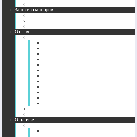
Подробное описание семинаров 2013-2016 гг.
Записи семинаров
Энергетические семинары в записи
CD-диск пробуждение Сознания
CD-диск просветление. Новый уровень здоровья.
Отзывы
Отзывы по годам
2022-2026
2021
2020
2019
2018
2017
2016
2015
2014
2013
2012
2011
Отзывы о CD-дисках
Отзывы об индивидуальных сессиях
О центре
О Центре
Прямой путь духовного
совершенствования