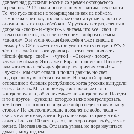
довлеет над русскими России со времён октябрьского
переворота 1917 года и по сию пору мы хотим всех спасти.
То, что гусь свинье не товарищ мы никак не поймём.
Тёмные же считают, что светлые совсем тупые и, пока не
опомнились, их надо обобрать. У русских нет разделения в
добре на «своих» и «чужих». Считаем, что все «свои» и
всем надо всё отдать, если не «свои» – добром сделаем
«своими». Эта утопическая философия уже привела к
развалу СССР и может изнутри уничтожить теперь и РФ. У
тёмных людей низкого уровня развития сознания есть
чёткий фильтр «свой» – «чужой». «Своему» помогу,
«чужого» обману. Это даже в Коране прописано. Поэтому
нам жизненно необходим фильтр восприятия «свой» –
«чужой». Мы свет отдали и пошли дальше, но свет
недозревшему вернётся нам злом. Наглядный пример –
отношение в бывших республиках, когда русских вынудили
оттуда бежать. Мы, например, свои половые связи
контролируем, а добро почему-то не контролируем. По сути,
и то и другое – функция, которую важно контролировать,
тем более что неконтролируемое добро ведёт ко злу в нашу
сторону. Не контролирующие проявление добра люди –
светлые животные, алени. Русские создали страну, чтобы
отдать. Больше 100 лет отдают, но скоро отдавать будет уже
нечего. Наотдавались. Отдавать умеем, но пора научиться
думать, кому отдаём.