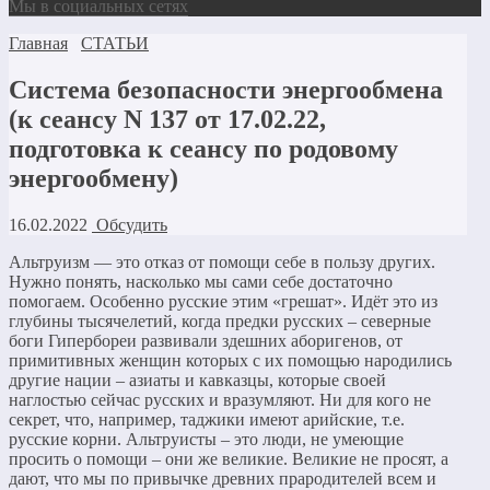
Мы в социальных сетях
Главная
СТАТЬИ
Система безопасности энергообмена
(к сеансу N 137 от 17.02.22,
подготовка к сеансу по родовому
энергообмену)
16.02.2022
Обсудить
Альтруизм — это отказ от помощи себе в пользу других.
Нужно понять, насколько мы сами себе достаточно
помогаем. Особенно русские этим «грешат». Идёт это из
глубины тысячелетий, когда предки русских – северные
боги Гипербореи развивали здешних аборигенов, от
примитивных женщин которых с их помощью народились
другие нации – азиаты и кавказцы, которые своей
наглостью сейчас русских и вразумляют. Ни для кого не
секрет, что, например, таджики имеют арийские, т.е.
русские корни. Альтруисты – это люди, не умеющие
просить о помощи – они же великие. Великие не просят, а
дают, что мы по привычке древних прародителей всем и