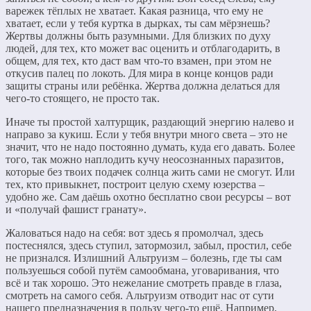
варежек тёплых не хватает. Какая разница, что ему не
хватает, если у тебя куртка в дырках, ты сам мёрзнешь?
Жертвы должны быть разумными. Для близких по духу
людей, для тех, кто может вас оценить и отблагодарить, в
общем, для тех, кто даст вам что-то взамен, при этом не
откусив палец по локоть. Для мира в конце концов ради
защиты страны или ребёнка. Жертва должна делаться для
чего-то стоящего, не просто так.
Иначе ты простой халтурщик, раздающий энергию налево и
направо за кукиш. Если у тебя внутри много света – это не
значит, что не надо постоянно думать, куда его давать. Более
того, так можно наплодить кучу неосознанных паразитов,
которые без твоих подачек солнца жить сами не смогут. Или
тех, кто привыкнет, построит целую схему юзерства –
удобно же. Сам даёшь охотно бесплатно свои ресурсы – вот
и «получай фашист гранату».
Жаловаться надо на себя: вот здесь я промолчал, здесь
постеснялся, здесь ступил, затормозил, забыл, простил, себе
не признался. Излишний Альтруизм – болезнь, где ты сам
пользуешься собой путём самообмана, уговаривания, что
всё и так хорошо. Это нежелание смотреть правде в глаза,
смотреть на самого себя. Альтруизм отводит нас от сути
нашего предназначения в пользу чего-то ещё. Например,