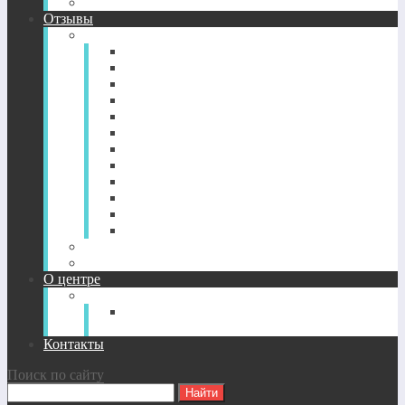
CD-диск просветление. Новый уровень здоровья.
Отзывы
Отзывы по годам
2022-2026
2021
2020
2019
2018
2017
2016
2015
2014
2013
2012
2011
Отзывы о CD-дисках
Отзывы об индивидуальных сессиях
О центре
О Центре
Прямой путь духовного
совершенствования
Контакты
Поиск по сайту