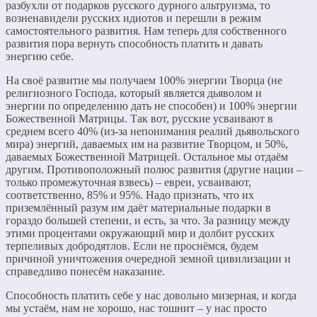
разбухли от подарков русского дурного альтруизма, то
возненавидели русских идиотов и перешли в режим
самостоятельного развития. Нам теперь для собственного
развития пора вернуть способность платить и давать
энергию себе.
На своё развитие мы получаем 100% энергии Творца (не
религиозного Господа, который является дьяволом и
энергии по определению дать не способен) и 100% энергии
Божественной Матрицы. Так вот, русские усваивают в
среднем всего 40% (из-за непонимания реалий дьявольского
мира) энергий, даваемых им на развитие Творцом, и 50%,
даваемых Божественной Матрицей. Остальное мы отдаём
другим. Противоположный полюс развития (другие нации –
только промежуточная взвесь) – евреи, усваивают,
соответственно, 85% и 95%. Надо признать, что их
приземлённый разум им даёт материальные подарки в
гораздо большей степени, и есть, за что. За разницу между
этими процентами окружающий мир и долбит русских
терпеливых добродятлов. Если не проснёмся, будем
причиной уничтожения очередной земной цивилизации и
справедливо понесём наказание.
Способность платить себе у нас довольно мизерная, и когда
мы устаём, нам не хорошо, нас тошнит – у нас просто