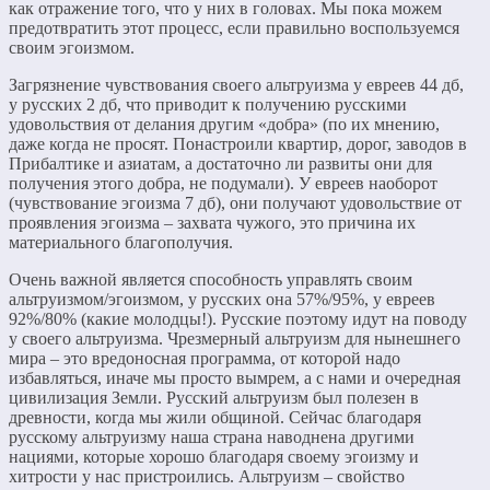
как отражение того, что у них в головах. Мы пока можем
предотвратить этот процесс, если правильно воспользуемся
своим эгоизмом.
Загрязнение чувствования своего альтруизма у евреев 44 дб,
у русских 2 дб, что приводит к получению русскими
удовольствия от делания другим «добра» (по их мнению,
даже когда не просят. Понастроили квартир, дорог, заводов в
Прибалтике и азиатам, а достаточно ли развиты они для
получения этого добра, не подумали). У евреев наоборот
(чувствование эгоизма 7 дб), они получают удовольствие от
проявления эгоизма – захвата чужого, это причина их
материального благополучия.
Очень важной является способность управлять своим
альтруизмом/эгоизмом, у русских она 57%/95%, у евреев
92%/80% (какие молодцы!). Русские поэтому идут на поводу
у своего альтруизма. Чрезмерный альтруизм для нынешнего
мира – это вредоносная программа, от которой надо
избавляться, иначе мы просто вымрем, а с нами и очередная
цивилизация Земли. Русский альтруизм был полезен в
древности, когда мы жили общиной. Сейчас благодаря
русскому альтруизму наша страна наводнена другими
нациями, которые хорошо благодаря своему эгоизму и
хитрости у нас пристроились. Альтруизм – свойство