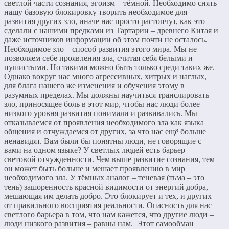
светлой части сознания, эгоизм – тёмной. Необходимо снять
нашу базовую блокировку творить необходимое для
развития других зло, иначе нас просто растопчут, как это
сделали с нашими предками из Тартарии – древнего Китая и
даже источников информации об этом почти не осталось.
Необходимое зло – способ развития этого мира. Мы не
позволяем себе проявления зла, считая себя белыми и
пушистыми. Но такими можно быть только среди таких же.
Однако вокруг нас много агрессивных, хитрых и наглых,
для блага нашего же изменения и обучения этому в
разумных пределах. Мы должны научиться транслировать
зло, приносящее боль в этот мир, чтобы нас люди более
низкого уровня развития понимали и развивались. Мы
отказываемся от проявления необходимого зла как языка
общения и отчуждаемся от других, за что нас ещё больше
ненавидят. Вам были бы понятны люди, не говорящие с
вами на одном языке? У светлых людей есть барьер
световой отчужденности. Чем выше развитие сознания, тем
он может быть больше и мешает проявлению в мир
необходимого зла. У тёмных аналог – теневая (тьма – это
тень) зашоренность красной видимости от энергий добра,
мешающая им делать добро. Это блокирует и тех, и других
от правильного восприятия реальности. Опасность для нас
светлого барьера в том, что нам кажется, что другие люди –
люди низкого развития – равны нам. Этот самообман