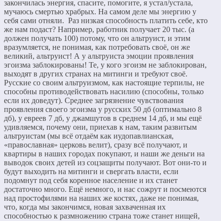
закончилась энергия, спасите, помогите, я устал/устала,
мучаюсь смертью храбрых. На самом деле мы энергию у
себя сами отняли. Раз низкая способность платить себе, кто
же нам подаст? Например, работник получает 20 тыс. (а
должен получать 100) потому, что он альтруист, и этим
вразумляется, не понимая, как потребовать своё, он же
великий, альтруист! А у альтруиста эмоции проявления
эгоизма заблокированы! Те, у кого эгоизм не заблокирован,
выходят в других странах на митинги и требуют своё.
Русские со своим альтруизмом, как настоящие терпилы, не
способны противодействовать насилию (способны, только
если их доведут). Среднее загрязнение чувствования
проявления своего эгоизма у русских 50 дб (оптимально 8
дб), у евреев 7 дб, у джамшутов в среднем 14 дб, и мы ещё
удивляемся, почему они, приехав к нам, таким развитым
альтруистам (мы всё отдаём как иудопавлианская,
«православная» церковь велит), сразу всё получают, и
квартиры в наших городах покупают, и наши же деньги на
выводок своих детей из соцзащиты получают. Вот они-то и
будут выходить на митинги и свергать власти, если
подомнут под себя коренное население и их станет
достаточно много. Ещё немного, и нас сожрут и посмеются
над простофилями на наших же костях, даже не понимая,
что, когда мы закончимся, новая захваченная их
способностью к размножению страна тоже станет нищей,