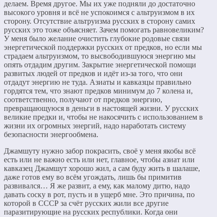
делаем. Время другое. Мы их уже подняли до достаточно
высокого уровня и всё не успокоимся с альтруизмом в их
сторону. Отсутствие альтруизма русских в сторону самих
русских это тоже объясняет. Зачем помогать равновеликим?
У меня было желание очистить глубокие родовые связи
энергетической поддержки русских от предков, но если мы
страдаем альтруизмом, то высвободившуюся энергию мы
опять отдадим другим. Закрытие энергетической помощи
развитых людей от предков и идёт из-за того, что они
отдадут энергию не туда. Азиаты и кавказцы правильно
гордятся тем, что знают предков минимум до 7 колена и,
соответственно, получают от предков энергию,
превращающуюся в деньги в настоящей жизни. У русских
великие предки и, чтобы не накосячить с использованием в
жизни их огромных энергий, надо наработать систему
безопасности энергообмена.
Джамшуту нужно забор покрасить, своё у меня якобы всё
есть или не важно есть или нет, главное, чтобы азиат или
кавказец Джамшут хорошо жил, а сам буду жить в шалаше,
даже готов ему во всём угождать, лишь бы примитив
развивался… Я же развит, а ему, как малому дитю, надо
давать соску в рот, пусть и в ущерб мне. Это причина, по
которой в СССР за счёт русских жили все другие
паразитирующие на русских республики. Когда они