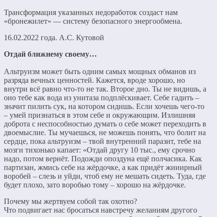
Трансформация указанных недоработок создаст нам
«бронежилет» — систему безопасного энергообмена.
16.02.2022 года. А.С. Кутовой
Отдай ближнему своему…
Альтруизм может быть одним самых мощных обманов из
разряда вечных ценностей. Кажется, вроде хорошо, но
внутри всё равно что-то не так. Второе дно. Ты не видишь, а
оно тебе как вода из унитаза подплёскивает. Себе гадить –
значит пилить сук, на котором сидишь. Если хочешь чего-то
– умей признаться в этом себе и окружающим. Излишняя
доброта с неспособностью думать о себе может переходить в
двоемыслие. Ты мучаешься, не можешь понять, что болит на
сердце, пока альтруизм – твой внутренний паразит, тебе на
мозги тихонько капает: «Отдай другу 10 тыс., ему срочно
надо, потом вернёт. Подожди опоздуна ещё полчасика. Как
партизан, жмись себе на жёрдочке, а как придёт жииирный
воробей – слезь и уйди, чтоб ему не мешать сидеть. Туда, где
будет плохо, зато воробью тому – хорошо на жёрдочке.
Почему мы жертвуем собой так охотно?
Что подвигает нас бросаться навстречу желаниям другого