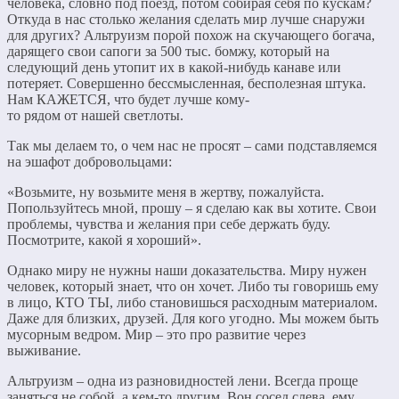
человека, словно под поезд, потом собирая себя по кускам?
Откуда в нас столько желания сделать мир лучше снаружи
для других? Альтруизм порой похож на скучающего богача,
дарящего свои сапоги за 500 тыс. бомжу, который на
следующий день утопит их в какой-нибудь канаве или
потеряет. Совершенно бессмысленная, бесполезная штука.
Нам КАЖЕТСЯ, что будет лучше кому-
то рядом от нашей светлоты.
Так мы делаем то, о чем нас не просят – сами подставляемся
на эшафот добровольцами:
«Возьмите, ну возьмите меня в жертву, пожалуйста.
Попользуйтесь мной, прошу – я сделаю как вы хотите. Свои
проблемы, чувства и желания при себе держать буду.
Посмотрите, какой я хороший».
Однако миру не нужны наши доказательства. Миру нужен
человек, который знает, что он хочет. Либо ты говоришь ему
в лицо, КТО ТЫ, либо становишься расходным материалом.
Даже для близких, друзей. Для кого угодно. Мы можем быть
мусорным ведром. Мир – это про развитие через
выживание.
Альтруизм – одна из разновидностей лени. Всегда проще
заняться не собой, а кем-то другим. Вон сосед слева, ему