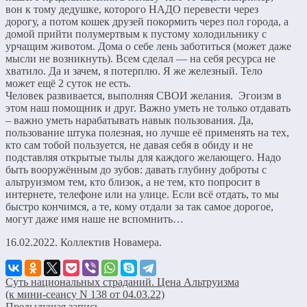
вон к тому дедушке, которого НАДО перевести через
дорогу, а потом кошек друзей покормить через пол города, а
домой прийти полумертвым к пустому холодильнику с
урчащим животом. Дома о себе лень заботиться (может даже
мысли не возникнуть). Всем сделал — на себя ресурса не
хватило. Да и зачем, я потерплю. Я же железный. Тело
может ещё 2 суток не есть.
Человек развивается, выполняя СВОИ желания. Эгоизм в
этом наш помощник и друг. Важно уметь не только отдавать
– важно уметь нарабатывать навык пользования. Да,
пользование штука полезная, но лучше её применять на тех,
кто сам тобой пользуется, не давая себя в обиду и не
подставляя открытые тылы для каждого желающего. Надо
быть вооружённым до зубов: давать глубину доброты с
альтруизмом тем, кто близок, а не тем, кто попросит в
интернете, телефоне или на улице. Если всё отдать, то мы
быстро кончимся, а те, кому отдали за так самое дорогое,
могут даже имя наше не вспомнить…
16.02.2022. Коллектив Новамера.
Суть национальных страданий. Цена Альтруизма
(к мини-сеансу N 138 от 04.03.22)
Предыдущая запись